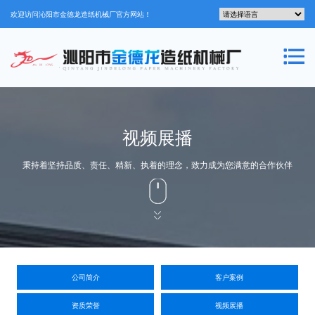
欢迎访问沁阳市金德龙造纸机械厂官方网站！
视频展播
秉持着坚持品质、责任、精新、执着的理念，致力成为您满意的合作伙伴
公司简介
客户案例
资质荣誉
视频展播