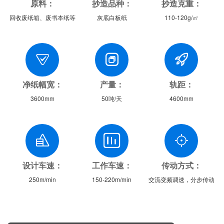
原料：
抄造品种：
抄造克重：
回收废纸箱、废书本纸等
灰底白板纸
110-120g/㎡
净纸幅宽：
产量：
轨距：
3600mm
50吨/天
4600mm
设计车速：
工作车速：
传动方式：
250m/min
150-220m/min
交流变频调速，分步传动