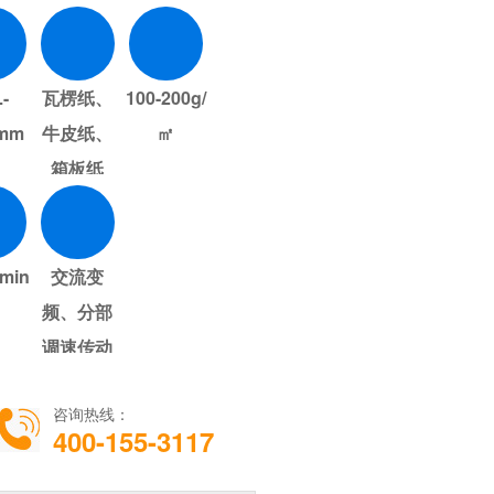
-
瓦楞纸、
100-200g/
0mm
牛皮纸、
㎡
箱板纸
min
交流变
频、分部
调速传动
咨询热线：
400-155-3117